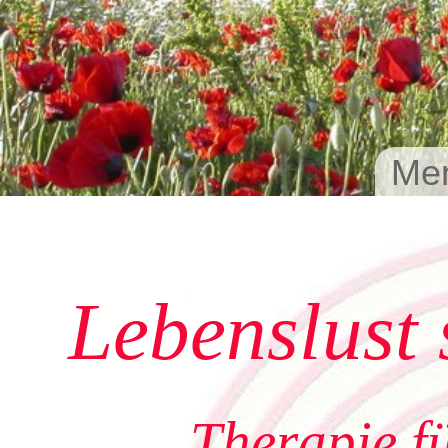
Men
Lebenslust 
Therapie f