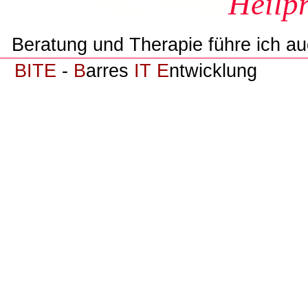
Heilpr
Beratung und Therapie führe ich auc
BITE
-
B
arres
IT E
ntwicklung